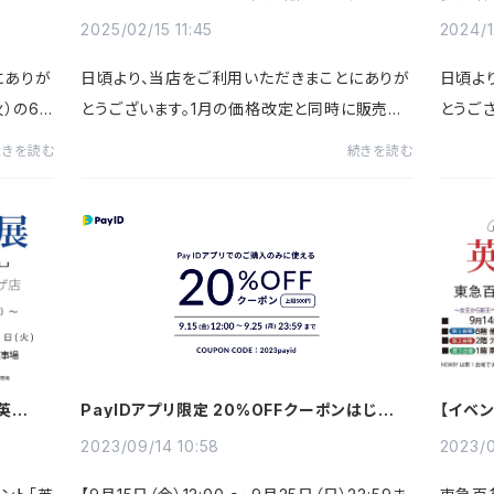
お知ら
2025/02/15 11:45
2024/1
にありが
日頃より、当店をご利用いただきまことにありが
日頃よ
火）の6
とうございます。1月の価格改定と同時に販売を
とうご
開催され
休止しておりました、当店オリジナルのお試しセ
入価格
続きを読む
続きを読む
は3階催
ット、アソート品について、毎週日曜日～月曜日
る円安
の昼頃までの日時限定で...
の改定を
 英国展
PayIDアプリ限定 20%OFFクーポンはじまり
【イベ
ます【9/15 12:00～9/25まで】
らせ
2023/09/14 10:58
2023/0