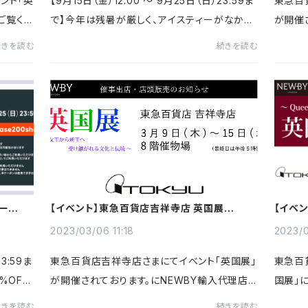
ント「英
【9月15日（金）12:00 〜 9月25日（日）23:59ま
東急百
ご覧く
で】今年は残暑が厳しく、アイスティーがなかな
が開催
か手放せない2023年となりそうです。それでも
ださい
続きを読む
続きを読む
ようやく朝夜は涼しさを少しずつ感じるようにな
ってまいりました。秋を...
クーポン
【イベント】東急百貨店吉祥寺店 英国展
【イベ
Part.2 のお知らせ
らせ
2023/03/06 11:18
2023/0
3:59ま
東急百貨店吉祥寺店さまにてイベント「英国展」
東急百
%OFF
が開催されております。にNEWBY輸入代理店
国展」
ーポン
クラインズは3/9のPart.2より出展いたします。
いたし
続きを読む
続きを読む