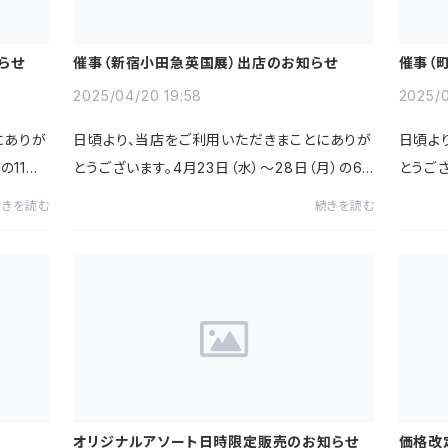
らせ
催事（新宿小田急英国展）出店のお知らせ
催事（
2025/04/20 19:58
2025/0
にありが
日頃より、当店をご利用いただきまことにありが
日頃よ
の11日
とうございます。4月23日（水）～28日（月）の6
とうござ
に出店し
日間、小田急百貨店 新宿店にて開催される英
間、小
続きを読む
続きを読む
リジナル
国展に出店いたします。ティーバッグの1個売り、
展に出
オリジナルアソート、リ...
クラシッ
オリジナルアソート日時限定販売のお知らせ
価格改