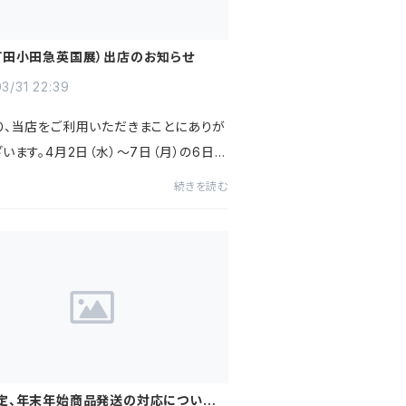
町田小田急英国展）出店のお知らせ
3/31 22:39
り、当店をご利用いただきまことにありが
います。4月2日（水）～7日（月）の6日
田急百貨店 町田店にて開催される英国
続きを読む
店いたします。～アウトレットセール～・
クティーバッグ12...
定、年末年始商品発送の対応についての