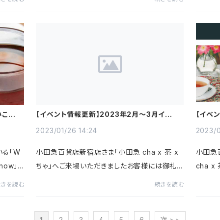
力して下
詳しくはこちらをご覧ください
こと」
【イベント情報更新】2023年2月～3月イベン
【イベン
ト情報
ちゃ 
2023/01/26 14:24
2023/0
いる「W
小田急百貨店新宿店さま「小田急 cha x 茶 x
小田急
know」。
ちゃ」へご来場いただきましたお客様には御礼
cha 
ちら
申し上げます。2月からのイベントも告知が解禁
ンズも
続きを読む
続きを読む
になりましたのでお知らせいたします。詳しくは
ださい
こちらをご覧ください
1
2
3
4
5
6
次 >>