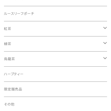
ティーバッグ 25個入り
リーフ（茶葉） 100g入り BOX
ルースリーフポーチ
ティーバッグ 50個入り
リーフ（茶葉） 125g入り CADDY（缶）
紅茶
シルケンピラミッドティーバッグ
グルメシリーズ
ノンフレーバードティー（紅茶100％）
緑茶
アソート＆ギフトセット
ヘリテージコレクション
紅茶ベースのフレーバードティー
ノンフレーバードティー（緑茶100％）
烏龍茶
ティーバッグお試しセット
アソート＆ギフトセット
緑茶ベースのフレーバードティー
烏龍茶ベースのフレーバードティー
ハーブティー
ティーバッグバラ
ゴッホコレクション
限定販売品
ティーバッグ20個入り 簡易パッケージセット
その他