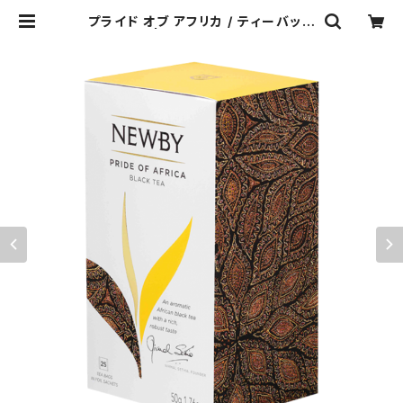
プライド オブ アフリカ / ティーバッグ
25個入り | クラインズティー・ブティ
ック・ジャパン（NEWBY紅茶 通販サ
イト）