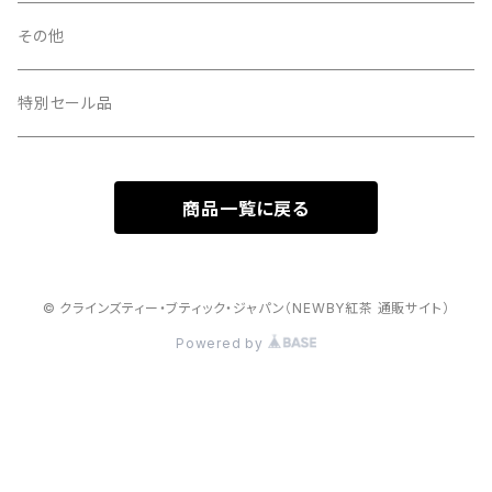
ティーバッグ20個入り 簡易パッケージセット
その他
特別セール品
商品一覧に戻る
© クラインズティー・ブティック・ジャパン（NEWBY紅茶 通販サイト）
Powered by