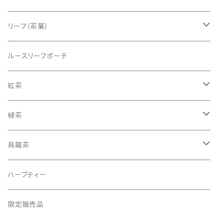
クラシックティーバッグ
リーフ（茶葉）
ティーバッグ 25個入り
リーフ（茶葉） 100g入り BOX
ルースリーフポーチ
ティーバッグ 50個入り
リーフ（茶葉） 125g入り CADDY（缶）
紅茶
シルケンピラミッドティーバッグ
グルメシリーズ
ノンフレーバードティー（紅茶100％）
緑茶
アソート＆ギフトセット
ヘリテージコレクション
紅茶ベースのフレーバードティー
ノンフレーバードティー（緑茶100％）
烏龍茶
ティーバッグお試しセット
アソート＆ギフトセット
緑茶ベースのフレーバードティー
烏龍茶ベースのフレーバードティー
ハーブティー
ティーバッグバラ
ゴッホコレクション
限定販売品