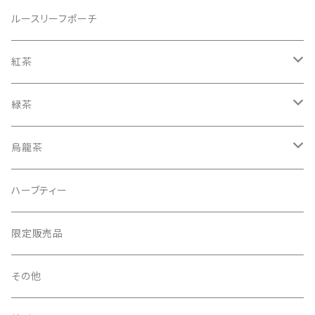
ティーバッグ 25個入り
リーフ（茶葉） 100g入り BOX
ルースリーフポーチ
ティーバッグ 50個入り
リーフ（茶葉） 125g入り CADDY（缶）
紅茶
シルケンピラミッドティーバッグ
グルメシリーズ
ノンフレーバードティー（紅茶100％）
緑茶
アソート＆ギフトセット
ヘリテージコレクション
紅茶ベースのフレーバードティー
ノンフレーバードティー（緑茶100％）
烏龍茶
ティーバッグお試しセット
アソート＆ギフトセット
緑茶ベースのフレーバードティー
烏龍茶ベースのフレーバードティー
ハーブティー
ティーバッグバラ
ゴッホコレクション
限定販売品
ティーバッグ20個入り 簡易パッケージセット
その他